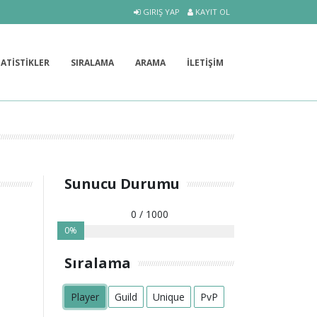
GIRIŞ YAP
KAYIT OL
TATİSTİKLER
SIRALAMA
ARAMA
İLETİŞİM
Sunucu Durumu
0 / 1000
0%
Sıralama
Player
Guild
Unique
PvP