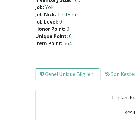
Inventory Size:
109
Job:
Yok
Job Nick:
TestRemo
Job Level:
0
Honor Point:
0
Unique Point:
0
Item Point:
664
Genel Unique Bilgileri
Son Kesile
Toplam Kes
Kesi