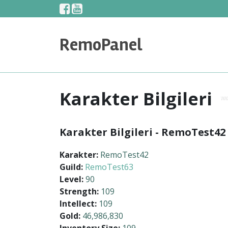
Geç
Twitter
Twitter
Twitter
RemoPanel
Karakter Bilgileri
Karakter Bilgileri - RemoTest42
Karakter:
RemoTest42
Guild:
RemoTest63
Level:
90
Strength:
109
Intellect:
109
Gold:
46,986,830