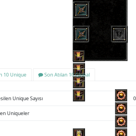
n 10 Unique
Son Atılan 10 Global
ilen Unique Sayısı
0
len Uniqueler