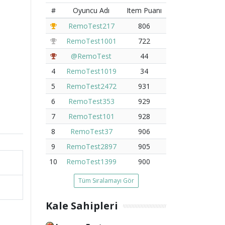
#
Oyuncu Adı
Item Puanı
RemoTest217
806
RemoTest1001
722
@RemoTest
44
4
RemoTest1019
34
5
RemoTest2472
931
6
RemoTest353
929
7
RemoTest101
928
8
RemoTest37
906
9
RemoTest2897
905
10
RemoTest1399
900
Tüm Sıralamayı Gör
Kale Sahipleri