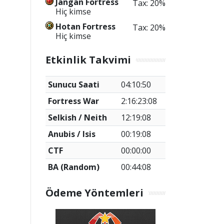
Jangan Fortress
Tax: 20%
Hiç kimse
Hotan Fortress
Tax: 20%
Hiç kimse
Etkinlik Takvimi
Sunucu Saati
04:10:50
Fortress War
2:16:23:07
Selkish / Neith
12:19:07
Anubis / Isis
00:19:07
CTF
00:00:00
BA (Random)
00:44:07
Ödeme Yöntemleri