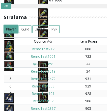
0 / 1000
0%
Sıralama
Player
Guild
Unique
PvP
#
Oyuncu Adı
Item Puanı
RemoTest217
806
RemoTest1001
722
@RemoTest
44
4
RemoTest1019
34
5
RemoTest2472
931
6
RemoTest353
929
7
RemoTest101
928
8
RemoTest37
906
9
RemoTest2897
905