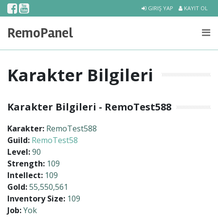
Geç
Twitter
Twitter
Twitter
GIRIŞ YAP
KAYIT OL
ANASAYFA
RemoPanel
OYUNU İNDİR
MARKET
Karakter Bilgileri
İSTATİSTİKLER
Karakter Bilgileri - RemoTest588
SIRALAMA
Karakter:
RemoTest588
ARAMA
Guild:
RemoTest58
Level:
90
İLETİŞİM
Strength:
109
Intellect:
109
Gold:
55,550,561
Inventory Size:
109
Job:
Yok