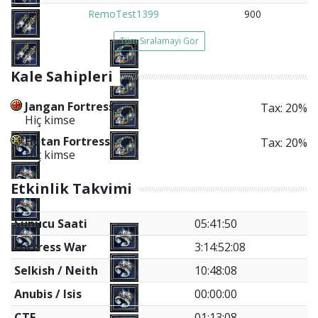
10
RemoTest1399
900
Tüm Sıralamayı Gör
Kale Sahipleri
Jangan Fortress
Tax: 20%
Hiç kimse
Hotan Fortress
Tax: 20%
Hiç kimse
Etkinlik Takvimi
Sunucu Saati
05:41:50
Fortress War
3:14:52:08
Selkish / Neith
10:48:08
Anubis / Isis
00:00:00
CTF
01:13:08